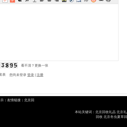
看不清？更换一张
发表
您尚未登录
登录
|
注册
展示
友情链接
北京回
|
|
康泰堂北京回收冬虫夏草公司网站 Cop
冬虫夏草回收
好来北京
|
本站关键词：北京回收礼品 北京礼
北京回收茅台
华腾北
|
|
回收 北京冬虫夏草回
草
北京回收香烟
君豪
|
|