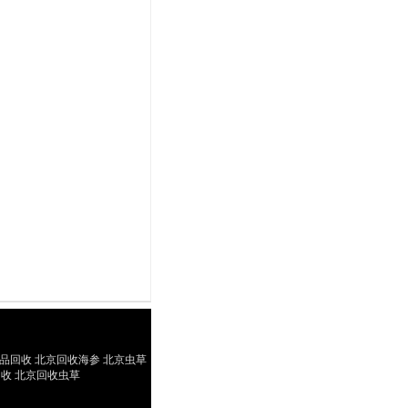
yright(C)2009-2025
品回收 北京回收海参 北京虫草
收 北京回收虫草