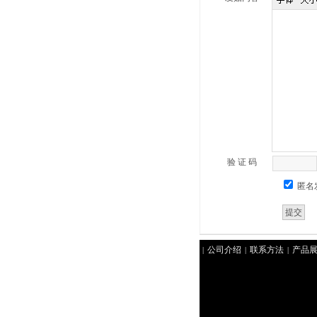
验 证 码
匿名
公司介绍
联系方法
产品
|
|
|
收礼品
北京礼品回收
北京
|
|
烟酒回收
聚祥北京烟酒回收
|
京回收礼品
北京回收冬虫夏
|