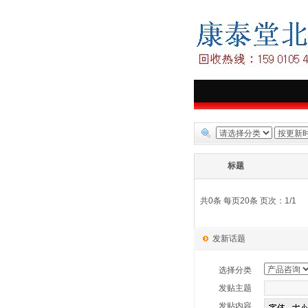
标题
共0条 每页20条 页次：1/1
发新话题
选择分类
发贴主题
发贴内容